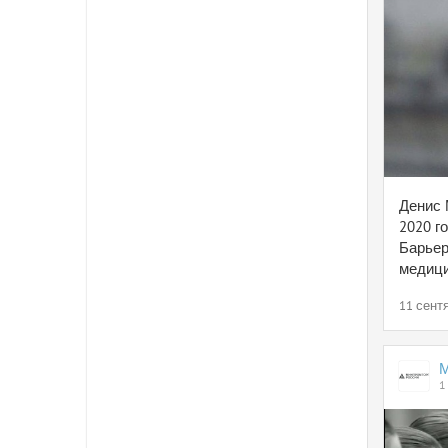
Денис 
2020 г
Барьер
медици
11 сентя
1