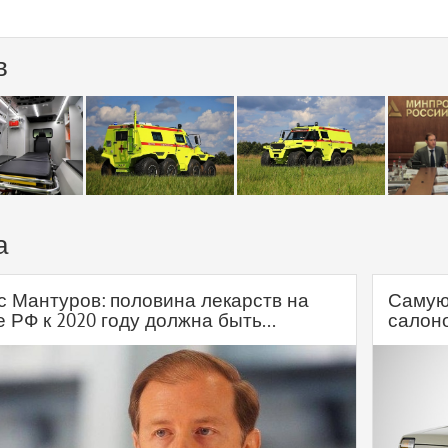
в
а
с Мантуров: половина лекарств на
Самую
 РФ к 2020 году должна быть...
салон