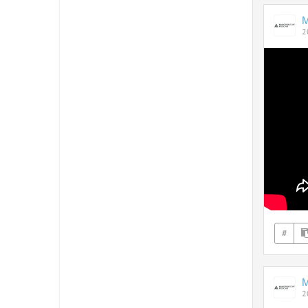
2
#
2