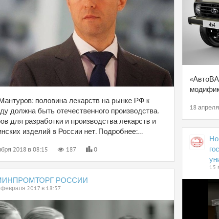
«АвтоВА
модифик
Мантуров: половина лекарств на рынке РФ к
18 апреля
оду должна быть отечественного производства.
ов для разработки и производства лекарств и
нских изделий в России нет. Подробнее:...
Но
го
бря 2018 в 08:15
187
0
ун
15 
МИНПРОМТОРГ РОССИИ
 февраля 2017 в 18:37