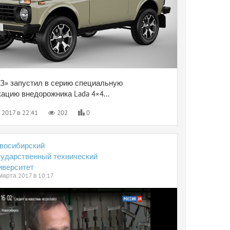
З» запустил в серию специальную
ацию внедорожника Lada 4×4...
 2017 в 22:41
202
0
восибирский
сударственный технический
иверситет
марта 2017 в 10:17