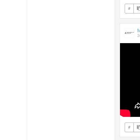
#
2
#